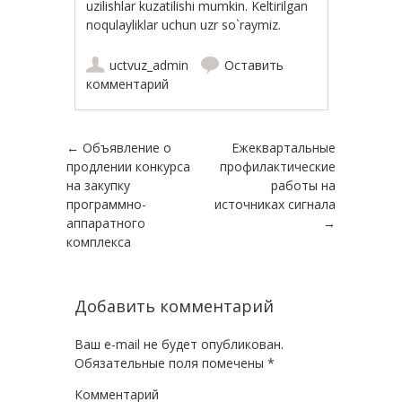
uzilishlar kuzatilishi mumkin. Keltirilgan
noqulayliklar uchun uzr so`raymiz.
uctvuz_admin
Оставить
комментарий
Навигация по записям
←
Объявление о
Ежеквартальные
продлении конкурса
профилактические
на закупку
работы на
программно-
источниках сигнала
аппаратного
→
комплекса
Добавить комментарий
Ваш e-mail не будет опубликован.
Обязательные поля помечены
*
Комментарий