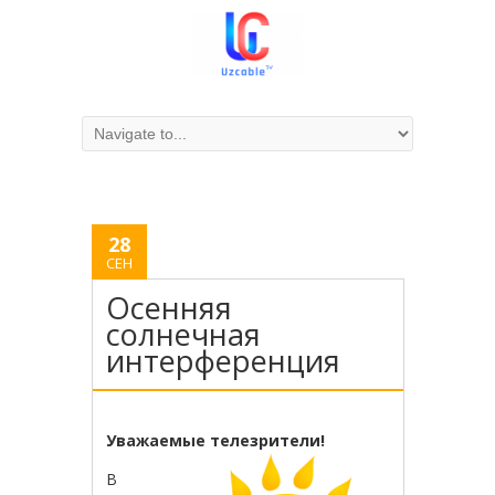
28
СЕН
Осенняя
солнечная
интерференция
Уважаемые телезрители!
В